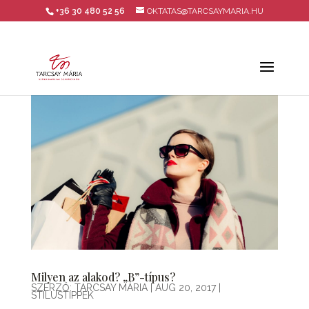
+36 30 480 52 56
OKTATAS@TARCSAYMARIA.HU
Milyen az alakod? „B”-típus?
SZERZŐ:
TARCSAY MÁRIA
|
AUG 20, 2017
|
STÍLUSTIPPEK