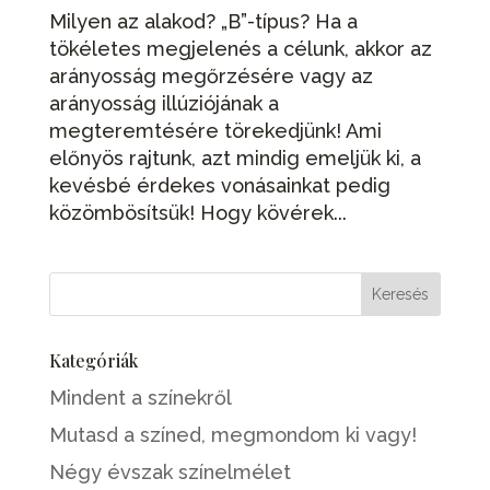
Milyen az alakod? „B”-típus? Ha a
tökéletes megjelenés a célunk, akkor az
arányosság megőrzésére vagy az
arányosság illúziójának a
megteremtésére törekedjünk! Ami
előnyös rajtunk, azt mindig emeljük ki, a
kevésbé érdekes vonásainkat pedig
közömbösítsük! Hogy kövérek...
Kategóriák
Mindent a színekről
Mutasd a színed, megmondom ki vagy!
Négy évszak színelmélet