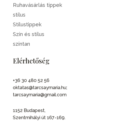
Ruhavásárlás tippek
stílus
Stílustippek
Szín és stílus
színtan
Elérhetőség
+36 30 480 52 56
oktatas@tarcsaymaria.hu;
tarcsaymaria@gmail.com
1152 Budapest,
Szentmihályi út 167-169.