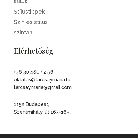
stílus
Stílustippek
Szín és stílus
színtan
Elérhetőség
+36 30 480 52 56
oktatas@tarcsaymaria.hu;
tarcsaymaria@gmail.com
1152 Budapest,
Szentmihályi út 167-169.