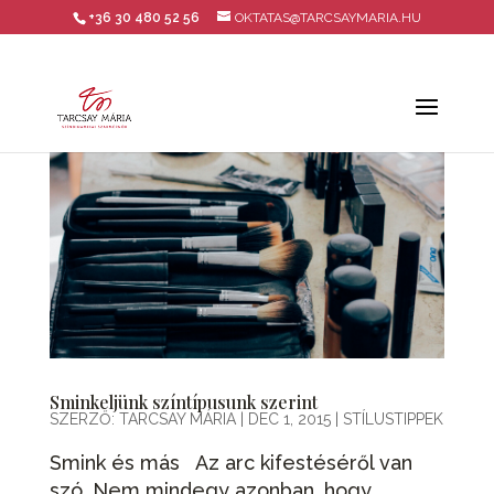
+36 30 480 52 56
OKTATAS@TARCSAYMARIA.HU
Sminkeljünk színtípusunk szerint
SZERZŐ:
TARCSAY MÁRIA
|
DEC 1, 2015
|
STÍLUSTIPPEK
Smink és más Az arc kifestéséről van
szó. Nem mindegy azonban, hogy