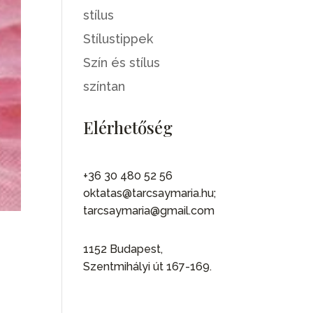
stílus
Stílustippek
Szín és stílus
színtan
Elérhetőség
+36 30 480 52 56
oktatas@tarcsaymaria.hu;
tarcsaymaria@gmail.com
1152 Budapest,
Szentmihályi út 167-169.