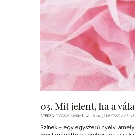
03. Mit jelent, ha a vá
SZERZŐ:
TARCSAY MÁRIA
|
JÚL 16, 2015
|
MUTASD A SZÍNE
Színek – egy egyszerű nyelv, amely
most mögötte az embert és annak s