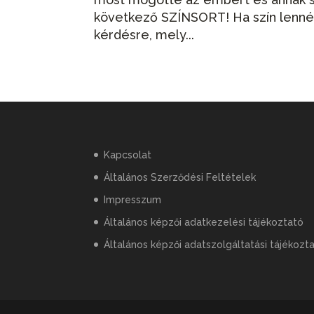
következő SZÍNSORT! Ha szín lennél, 
kérdésre, mely...
Kapcsolat
Általános Szerződési Feltételek
Impresszum
Általános képzői adatkezelési tájékoztató
Általános képzői adatszolgáltatási tájékozt