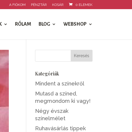
A FIÓKOM
PÉNZTÁR
KOSÁR
0 ELEMEK
K
RÓLAM
BLOG
WEBSHOP
Kategóriák
Mindent a színekről
Mutasd a színed,
megmondom ki vagy!
Négy évszak
színelmélet
Ruhavásárlás tippek