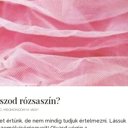
laszod rózsaszín?
D, MEGMONDOM KI VAGY!
et értünk, de nem mindig tudjuk értelmezni. Lássuk
zemélyiségjegyeit! Olvasd végig a