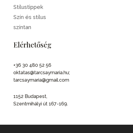
Stílustippek
Szín és stílus
színtan
Elérhetőség
+36 30 480 52 56
oktatas@tarcsaymaria.hu;
tarcsaymaria@gmail.com
1152 Budapest,
Szentmihályi út 167-169.