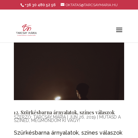
+36 30 480 52 56
OKTATAS@TARCSAYMARIA.HU
12. Szürkésbarna árnyalatok, színes válaszok
SZERZŐ:
TARCSAY MÁRIA
|
JÚN 26, 2019
|
MUTASD A
SZÍNED, MEGMONDOM KI VAGY!
Szürkésbarna árnyalatok, színes válaszok