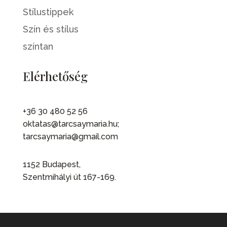
Stílustippek
Szín és stílus
színtan
Elérhetőség
+36 30 480 52 56
oktatas@tarcsaymaria.hu;
tarcsaymaria@gmail.com
1152 Budapest,
Szentmihályi út 167-169.