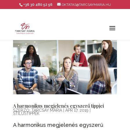
+36 30 480 52 56
OKTATAS@TARCSAYMARIA.HU
A harmonikus megjelenés egyszerű tippjei
SZERZŐ:
TARCSAY MÁRIA
|
ÁPR 17, 2019
|
STÍLUSTIPPEK
A harmonikus megjelenés egyszerű