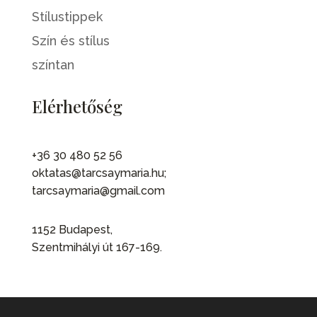
Stílustippek
Szín és stílus
színtan
Elérhetőség
+36 30 480 52 56
oktatas@tarcsaymaria.hu;
tarcsaymaria@gmail.com
1152 Budapest,
Szentmihályi út 167-169.