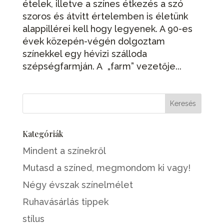
ételek, illetve a színes étkezés a szó
szoros és átvitt értelemben is életünk
alappillérei kell hogy legyenek. A 90-es
évek közepén-végén dolgoztam
színekkel egy hévizi szálloda
szépségfarmján. A „farm” vezetője...
Kategóriák
Mindent a színekről
Mutasd a színed, megmondom ki vagy!
Négy évszak színelmélet
Ruhavásárlás tippek
stílus