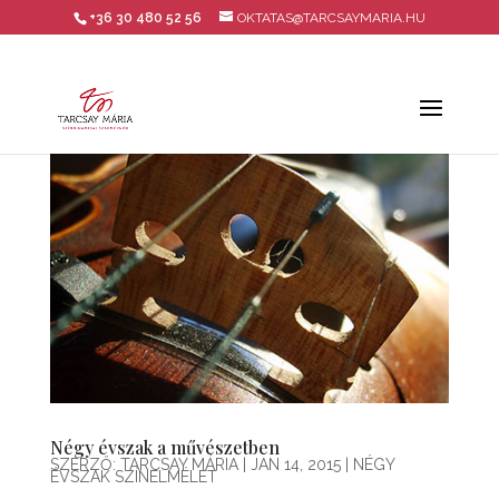
+36 30 480 52 56
OKTATAS@TARCSAYMARIA.HU
Négy évszak a művészetben
SZERZŐ:
TARCSAY MÁRIA
|
JAN 14, 2015
|
NÉGY
ÉVSZAK SZÍNELMÉLET