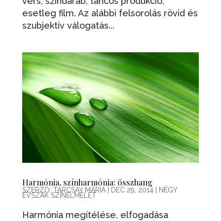
vers, színdarab, táncos produkció;
esetleg film. Az alábbi felsorolás rövid és
szubjektív válogatás...
Harmónia, színharmónia: összhang
SZERZŐ:
TARCSAY MÁRIA
|
DEC 29, 2014
|
NÉGY
ÉVSZAK SZÍNELMÉLET
Harmónia megítélése, elfogadása