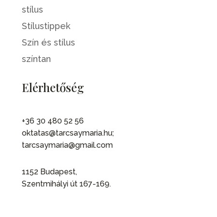
stílus
Stílustippek
Szín és stílus
színtan
Elérhetőség
+36 30 480 52 56
oktatas@tarcsaymaria.hu;
tarcsaymaria@gmail.com
1152 Budapest,
Szentmihályi út 167-169.