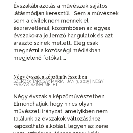
Évszakábrázolás a művészek sajátos
látásmódján keresztül Sem a művészek,
sem a civilek nem mennek el
észrevétlenül, közömbösen az egyes
évszakokra jellemző hangulatok és azt
árasztó színek mellett. Elég csak
megnézni a közösségi médiákban
megjelenő fotókat....
Négy évszak a képzőművészetben
SZERZŐ:
TARCSAY MÁRIA
|
JAN 9, 2015
|
NÉGY
ÉVSZAK SZÍNELMÉLET
Négy évszak a képzőművészetben
Elmondhatjuk, hogy nincs olyan
művészeti irányzat, amelyikben nem
találunk az évszakok változásához
kapcsolható alkotást, legyen az zene,