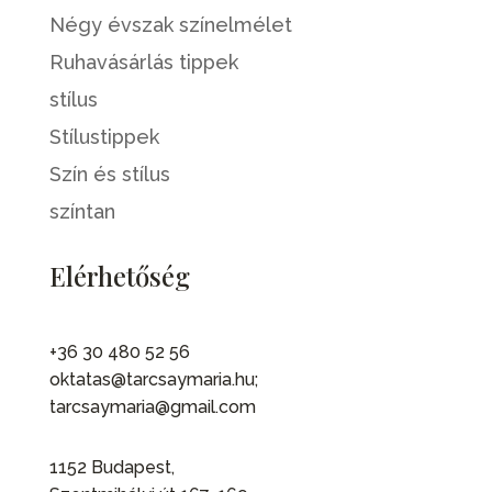
Négy évszak színelmélet
Ruhavásárlás tippek
stílus
Stílustippek
Szín és stílus
színtan
Elérhetőség
+36 30 480 52 56
oktatas@tarcsaymaria.hu;
tarcsaymaria@gmail.com
1152 Budapest,