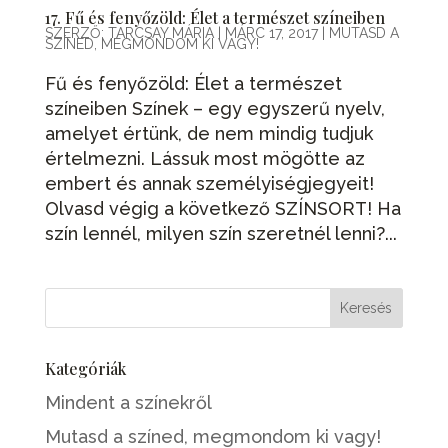
17. Fű és fenyőzöld: Élet a természet színeiben
SZERZŐ:
TARCSAY MÁRIA
|
MÁRC 17, 2017
|
MUTASD A
SZÍNED, MEGMONDOM KI VAGY!
Fű és fenyőzöld: Élet a természet
színeiben Színek – egy egyszerű nyelv,
amelyet értünk, de nem mindig tudjuk
értelmezni. Lássuk most mögötte az
embert és annak személyiségjegyeit!
Olvasd végig a következő SZÍNSORT! Ha
szín lennél, milyen szín szeretnél lenni?...
Kategóriák
Mindent a színekről
Mutasd a színed, megmondom ki vagy!