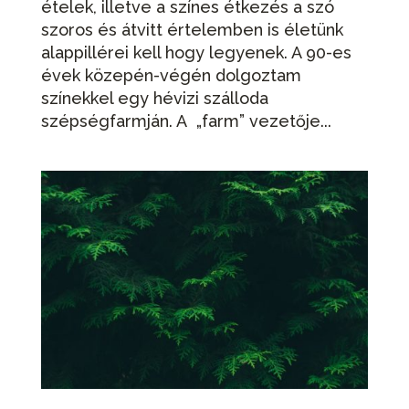
ételek, illetve a színes étkezés a szó
szoros és átvitt értelemben is életünk
alappillérei kell hogy legyenek. A 90-es
évek közepén-végén dolgoztam
színekkel egy hévizi szálloda
szépségfarmján. A „farm” vezetője...