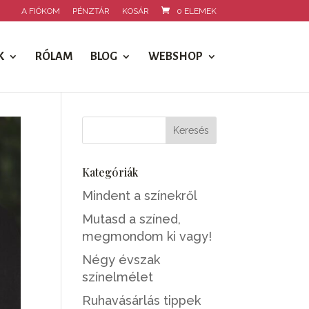
A FIÓKOM
PÉNZTÁR
KOSÁR
0 ELEMEK
K
RÓLAM
BLOG
WEBSHOP
Kategóriák
Mindent a színekről
Mutasd a színed,
megmondom ki vagy!
Négy évszak
színelmélet
Ruhavásárlás tippek