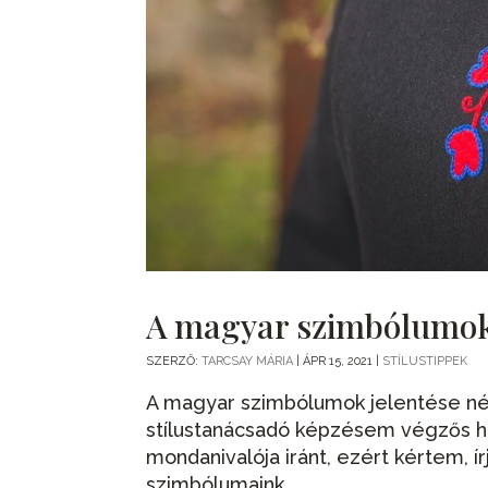
A magyar szimbólumok 
SZERZŐ:
TARCSAY MÁRIA
|
ÁPR 15, 2021
|
STÍLUSTIPPEK
A magyar szimbólumok jelentése nép
stílustanácsadó képzésem végzős ha
mondanivalója iránt, ezért kértem, í
szimbólumaink...