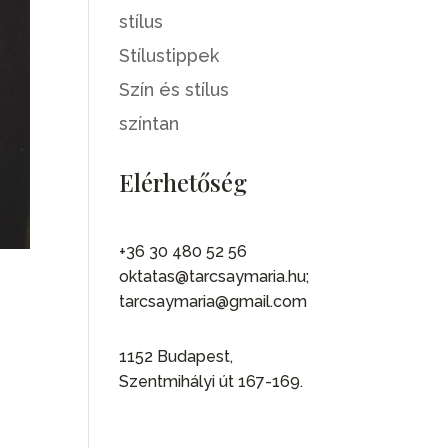
stílus
Stílustippek
Szín és stílus
színtan
Elérhetőség
+36 30 480 52 56
oktatas@tarcsaymaria.hu;
tarcsaymaria@gmail.com
1152 Budapest,
Szentmihályi út 167-169.