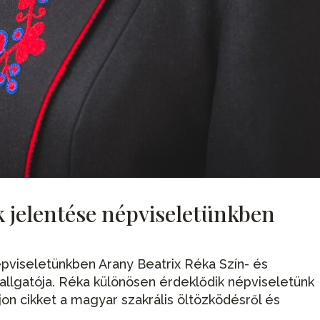
jelentése népviseletünkben
viseletünkben Arany Beatrix Réka Szín- és
llgatója. Réka különösen érdeklődik népviseletünk
rjon cikket a magyar szakrális öltözködésről és