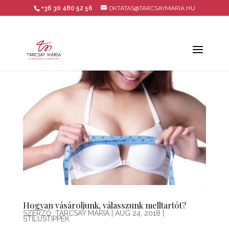
+36 30 480 52 56
OKTATAS@TARCSAYMARIA.HU
Hogyan vásároljunk, válasszunk melltartót?
SZERZŐ:
TARCSAY MÁRIA
|
AUG 24, 2018
|
STÍLUSTIPPEK