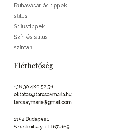
Ruhavásárlás tippek
stílus
Stílustippek
Szín és stílus
színtan
Elérhetőség
+36 30 480 52 56
oktatas@tarcsaymaria.hu;
tarcsaymaria@gmail.com
1152 Budapest,
Szentmihályi út 167-169.