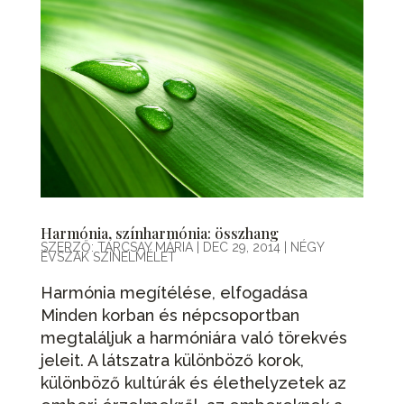
Harmónia, színharmónia: összhang
SZERZŐ:
TARCSAY MÁRIA
|
DEC 29, 2014
|
NÉGY
ÉVSZAK SZÍNELMÉLET
Harmónia megítélése, elfogadása
Minden korban és népcsoportban
megtaláljuk a harmóniára való törekvés
jeleit. A látszatra különböző korok,
különböző kultúrák és élethelyzetek az