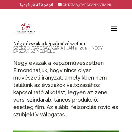
+36 30 480 52 56
OKTATAS@TARCSAYMARIA.HU
Négy évszak a képzőművészetben
SZERZŐ:
TARCSAY MÁRIA
|
JAN 9, 2015
|
NÉGY
ÉVSZAK SZÍNELMÉLET
Négy évszak a képzőművészetben
Elmondhatjuk, hogy nincs olyan
művészeti irányzat, amelyikben nem
találunk az évszakok változásához
kapcsolható alkotást, legyen az zene,
vers, színdarab, táncos produkció;
esetleg film. Az alábbi felsorolás rövid és
szubjektív válogatás...