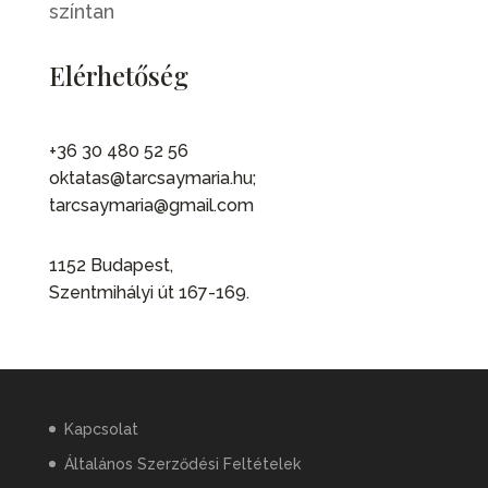
színtan
Elérhetőség
+36 30 480 52 56
oktatas@tarcsaymaria.hu;
tarcsaymaria@gmail.com
1152 Budapest,
Szentmihályi út 167-169.
Kapcsolat
Általános Szerződési Feltételek