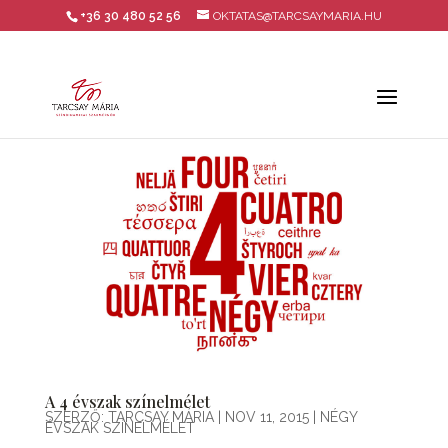
+36 30 480 52 56
OKTATAS@TARCSAYMARIA.HU
A 4 évszak színelmélet
SZERZŐ:
TARCSAY MÁRIA
|
NOV 11, 2015
|
NÉGY
ÉVSZAK SZÍNELMÉLET