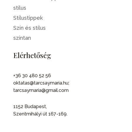
stílus
Stílustippek
Szín és stílus
színtan
Elérhetőség
+36 30 480 52 56
oktatas@tarcsaymaria.hu;
tarcsaymaria@gmail.com
1152 Budapest,
Szentmihályi út 167-169.