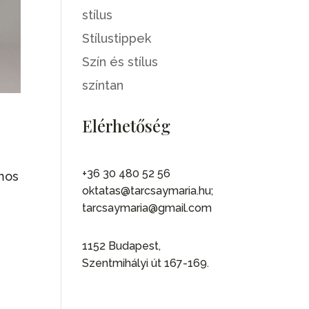
stílus
Stílustippek
Szín és stílus
színtan
Elérhetőség
+36 30 480 52 56
mos
oktatas@tarcsaymaria.hu;
tarcsaymaria@gmail.com
1152 Budapest,
Szentmihályi út 167-169.