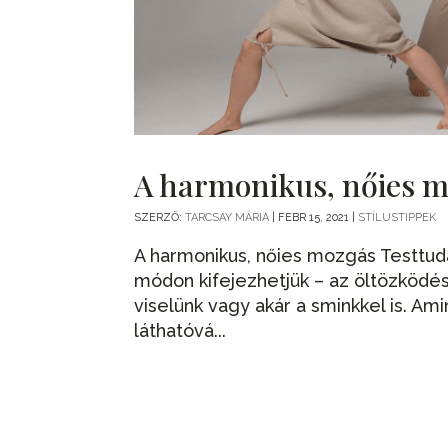
A harmonikus, nőies 
SZERZŐ:
TARCSAY MÁRIA
|
FEBR 15, 2021
|
STÍLUSTIPPEK
A harmonikus, nőies mozgás Testtud
módon kifejezhetjük – az öltözködésü
viselünk vagy akár a sminkkel is. Am
láthatóvá...