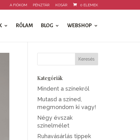
A FIÓKOM
PÉNZTÁR
KOSÁR
0 ELEMEK
K
RÓLAM
BLOG
WEBSHOP
Kategóriák
Mindent a színekről
Mutasd a színed,
megmondom ki vagy!
Négy évszak
színelmélet
Ruhavásárlás tippek