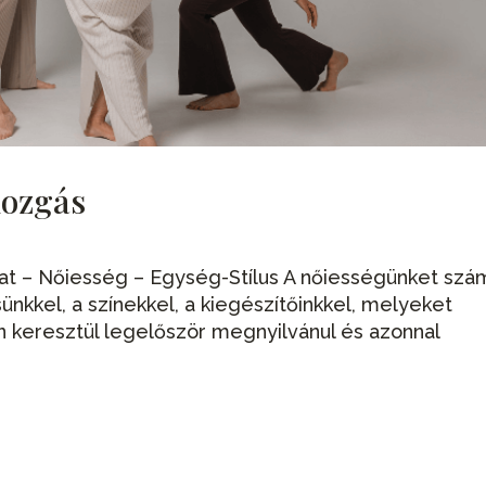
mozgás
at – Nőiesség – Egység-Stílus A nőiességünket szá
nkkel, a színekkel, a kiegészítőinkkel, melyeket
in keresztül legelőször megnyilvánul és azonnal