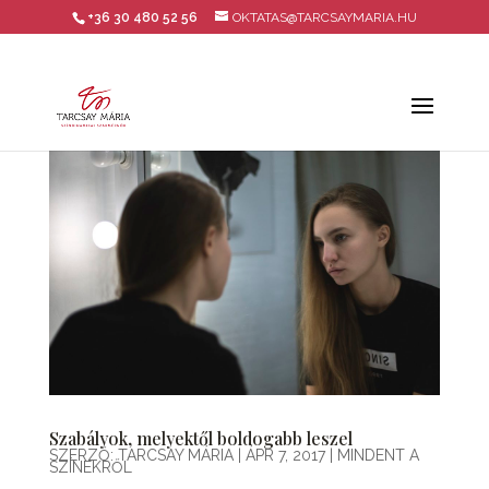
+36 30 480 52 56
OKTATAS@TARCSAYMARIA.HU
Szabályok, melyektől boldogabb leszel
SZERZŐ:
TARCSAY MÁRIA
|
ÁPR 7, 2017
|
MINDENT A
SZÍNEKRŐL