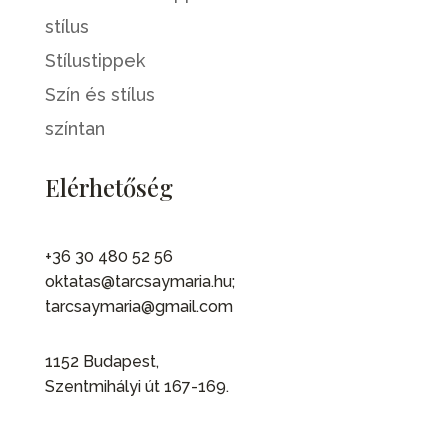
stílus
Stílustippek
Szín és stílus
színtan
Elérhetőség
+36 30 480 52 56
oktatas@tarcsaymaria.hu;
tarcsaymaria@gmail.com
1152 Budapest,
Szentmihályi út 167-169.