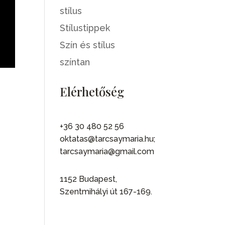
stílus
Stílustippek
Szín és stílus
színtan
Elérhetőség
+36 30 480 52 56
oktatas@tarcsaymaria.hu;
tarcsaymaria@gmail.com
1152 Budapest,
Szentmihályi út 167-169.