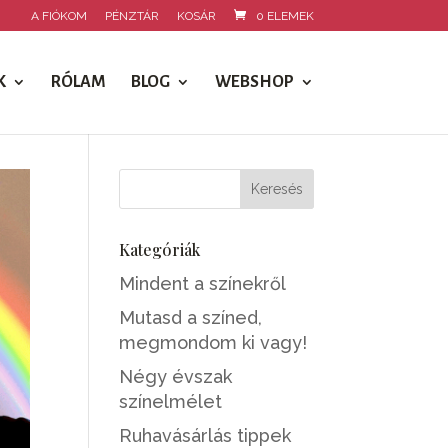
A FIÓKOM
PÉNZTÁR
KOSÁR
0 ELEMEK
K
RÓLAM
BLOG
WEBSHOP
Kategóriák
Mindent a színekről
Mutasd a színed,
megmondom ki vagy!
Négy évszak
színelmélet
Ruhavásárlás tippek