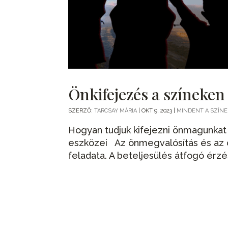
Önkifejezés a színeken
SZERZŐ:
TARCSAY MÁRIA
|
OKT 9, 2023
|
MINDENT A SZÍN
Hogyan tudjuk kifejezni önmagunkat 
eszközei Az önmegvalósítás és az 
feladata. A beteljesülés átfogó érzé