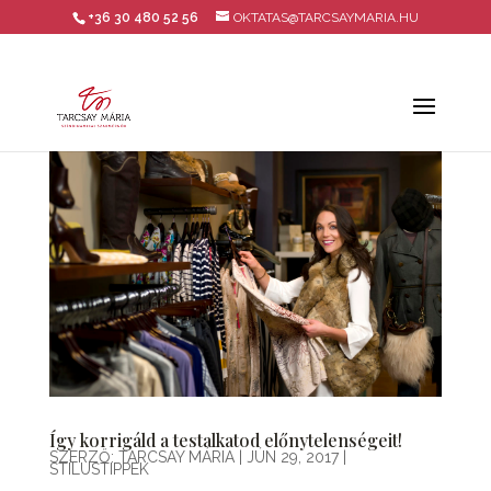
+36 30 480 52 56
OKTATAS@TARCSAYMARIA.HU
Így korrigáld a testalkatod előnytelenségeit!
SZERZŐ:
TARCSAY MÁRIA
|
JÚN 29, 2017
|
STÍLUSTIPPEK