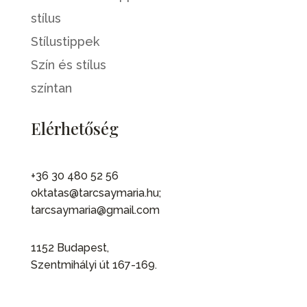
stílus
Stílustippek
Szín és stílus
színtan
Elérhetőség
+36 30 480 52 56
oktatas@tarcsaymaria.hu;
tarcsaymaria@gmail.com
1152 Budapest,
Szentmihályi út 167-169.