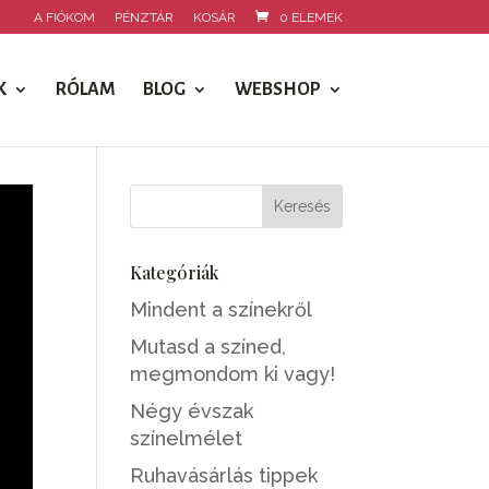
A FIÓKOM
PÉNZTÁR
KOSÁR
0 ELEMEK
K
RÓLAM
BLOG
WEBSHOP
Kategóriák
Mindent a színekről
Mutasd a színed,
megmondom ki vagy!
Négy évszak
színelmélet
Ruhavásárlás tippek