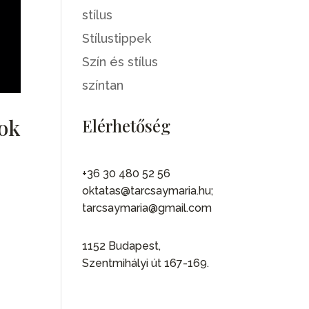
stílus
Stílustippek
Szín és stílus
színtan
tok
Elérhetőség
+36 30 480 52 56
oktatas@tarcsaymaria.hu;
tarcsaymaria@gmail.com
1152 Budapest,
Szentmihályi út 167-169.