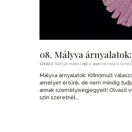
08. Mályva árnyalatok:
SZERZŐ:
TARCSAY MÁRIA
|
DEC 2, 2016
|
MUTASD A SZÍNED
Mályva árnyalatok: Kifinomult válas
amelyet értünk, de nem mindig tud
annak személyiségjegyeit! Olvasd v
szín szeretnél...