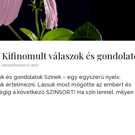
 Kifinomult válaszok és gondola
, MEGMONDOM KI VAGY!
zok és gondolatok Színek – egy egyszerű nyelv,
juk értelmezni. Lássuk most mögötte az embert és
égig a következő SZÍNSORT! Ha szín lennél, milyen