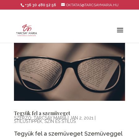
+36 30 480 52 56
OKTATAS@TARCSAYMARIA.HU
Tegyük fel a szemüveget
SZERZŐ:
TARCSAY MÁRIA
|
JAN 2, 2021
|
STÍLUSTIPPEK
,
SZÍN ÉS STÍLUS
Tegyük fel a szemüveget Szemüveggel