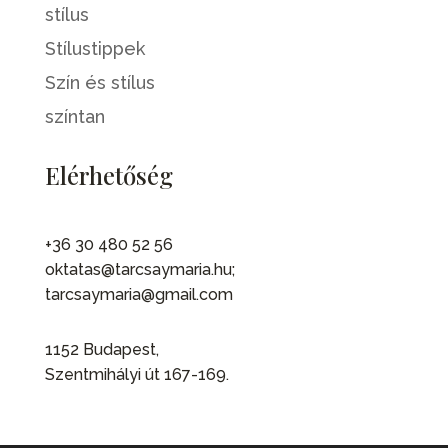
stílus
Stílustippek
Szín és stílus
színtan
Elérhetőség
+36 30 480 52 56
oktatas@tarcsaymaria.hu;
tarcsaymaria@gmail.com
1152 Budapest,
Szentmihályi út 167-169.