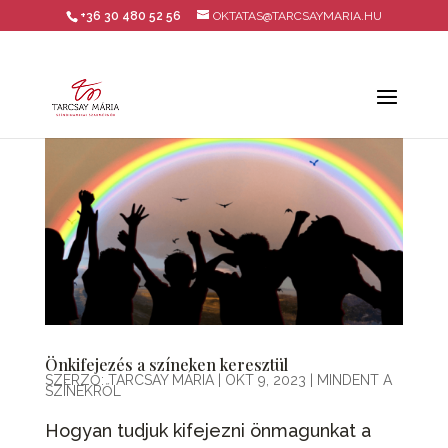
+36 30 480 52 56
OKTATAS@TARCSAYMARIA.HU
Önkifejezés a színeken keresztül
SZERZŐ:
TARCSAY MÁRIA
|
OKT 9, 2023
|
MINDENT A
SZÍNEKRŐL
Hogyan tudjuk kifejezni önmagunkat a