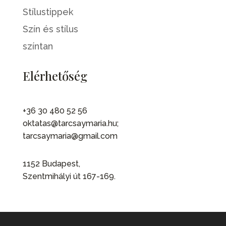
Stílustippek
Szín és stílus
színtan
Elérhetőség
+36 30 480 52 56
oktatas@tarcsaymaria.hu;
tarcsaymaria@gmail.com
1152 Budapest,
Szentmihályi út 167-169.