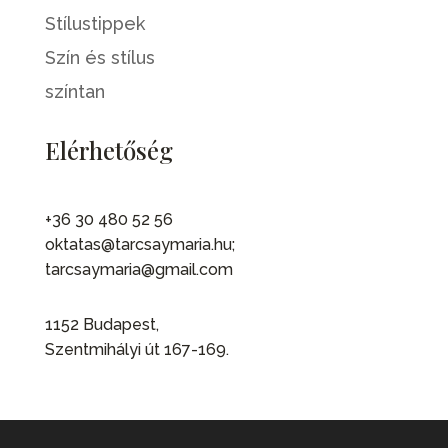
Stílustippek
Szín és stílus
színtan
Elérhetőség
+36 30 480 52 56
oktatas@tarcsaymaria.hu;
tarcsaymaria@gmail.com
1152 Budapest,
Szentmihályi út 167-169.