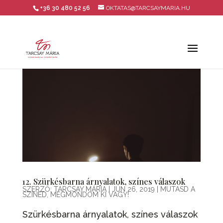
+36 30 480 52 56
OKTATAS@TARCSAYMARIA.HU
12. Szürkésbarna árnyalatok, színes válaszok
SZERZŐ:
TARCSAY MÁRIA
|
JÚN 26, 2019
|
MUTASD A
SZÍNED, MEGMONDOM KI VAGY!
Szürkésbarna árnyalatok, színes válaszok