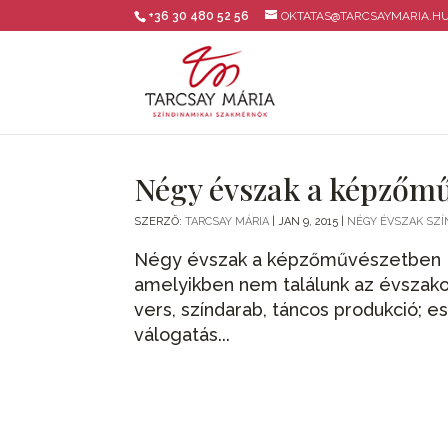
+36 30 480 52 56
OKTATAS@TARCSAYMARIA.H
Négy évszak a képzőm
SZERZŐ:
TARCSAY MÁRIA
|
JAN 9, 2015
|
NÉGY ÉVSZAK SZ
Négy évszak a képzőművészetben El
amelyikben nem találunk az évszako
vers, színdarab, táncos produkció; es
válogatás...