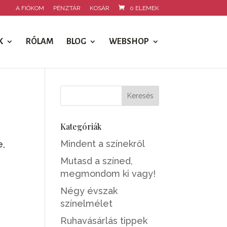
A FIÓKOM
PÉNZTÁR
KOSÁR
0 ELEMEK
K
RÓLAM
BLOG
WEBSHOP
Kategóriák
Mindent a színekről
e,
Mutasd a színed,
megmondom ki vagy!
Négy évszak
színelmélet
Ruhavásárlás tippek