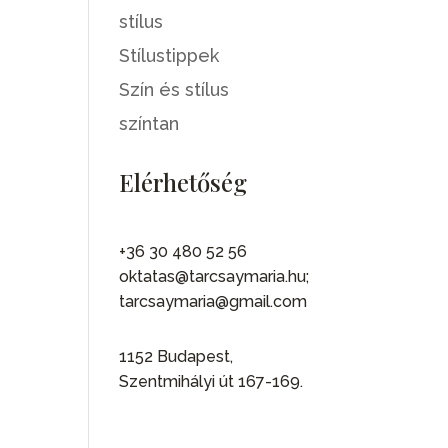
stílus
Stílustippek
Szín és stílus
színtan
Elérhetőség
+36 30 480 52 56
oktatas@tarcsaymaria.hu;
tarcsaymaria@gmail.com
1152 Budapest,
Szentmihályi út 167-169.