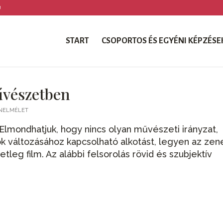
U
START
CSOPORTOS ÉS EGYÉNI KÉPZÉSE
űvészetben
ÍNELMÉLET
mondhatjuk, hogy nincs olyan művészeti irányzat,
k változásához kapcsolható alkotást, legyen az zen
etleg film. Az alábbi felsorolás rövid és szubjektív