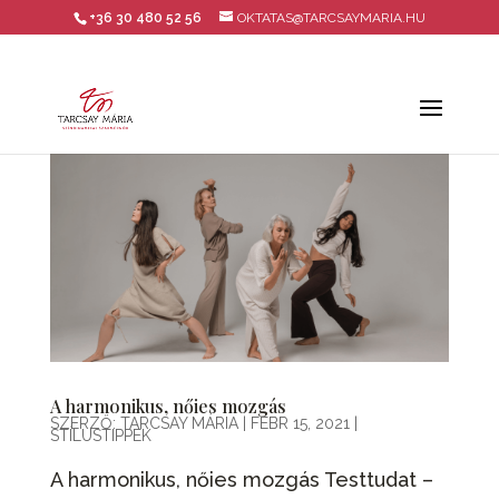
+36 30 480 52 56
OKTATAS@TARCSAYMARIA.HU
A harmonikus, nőies mozgás
SZERZŐ:
TARCSAY MÁRIA
|
FEBR 15, 2021
|
STÍLUSTIPPEK
A harmonikus, nőies mozgás Testtudat –