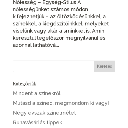
Nőiesség – Egység-Stílus A
nőiességünket számos módon
kifejezhetjük – az öltözködésünkkel, a
színekkel, a kiegészítőinkkel, melyeket
viselünk vagy akár a sminkkel is. Amin
keresztül legelőször megnyilvánul és
azonnal láthatóvá...
Kategóriák
Mindent a színekről
Mutasd a színed, megmondom ki vagy!
Négy évszak színelmélet
Ruhavásárlás tippek