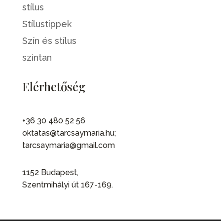
stílus
Stílustippek
Szín és stílus
színtan
Elérhetőség
+36 30 480 52 56
oktatas@tarcsaymaria.hu;
tarcsaymaria@gmail.com
1152 Budapest,
Szentmihályi út 167-169.