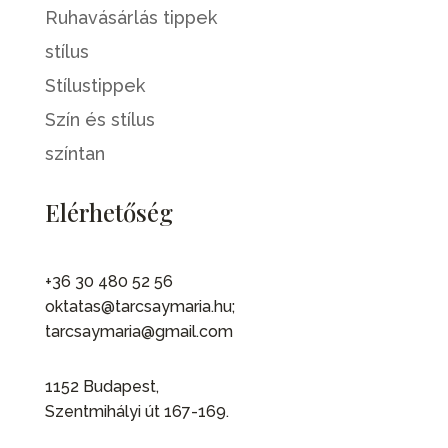
Ruhavásárlás tippek
stílus
Stílustippek
Szín és stílus
színtan
Elérhetőség
+36 30 480 52 56
oktatas@tarcsaymaria.hu;
tarcsaymaria@gmail.com
1152 Budapest,
Szentmihályi út 167-169.