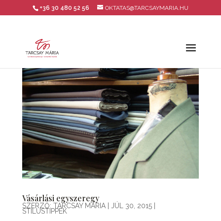
+36 30 480 52 56
OKTATAS@TARCSAYMARIA.HU
Vásárlási egyszeregy
SZERZŐ:
TARCSAY MÁRIA
|
JÚL 30, 2015
|
STÍLUSTIPPEK