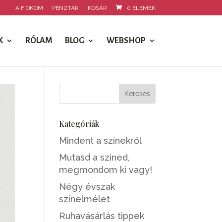
A FIÓKOM
PÉNZTÁR
KOSÁR
0 ELEMEK
K
RÓLAM
BLOG
WEBSHOP
Kategóriák
Mindent a színekről
Mutasd a színed,
megmondom ki vagy!
Négy évszak
színelmélet
Ruhavásárlás tippek