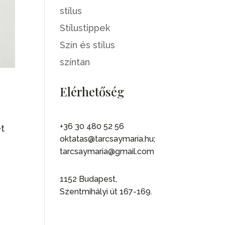
stílus
Stílustippek
Szín és stílus
színtan
Elérhetőség
+36 30 480 52 56
et
oktatas@tarcsaymaria.hu;
tarcsaymaria@gmail.com
1152 Budapest,
Szentmihályi út 167-169.