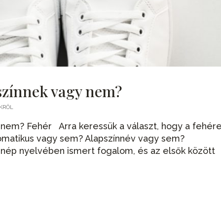
 színnek vagy nem?
EKRŐL
 nem? Fehér Arra keressük a választ, hogy a fehér
omatikus vagy sem? Alapszínnév vagy sem?
 nép nyelvében ismert fogalom, és az elsők között