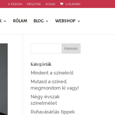
A FIÓKOM
PÉNZTÁR
KOSÁR
0 ELEMEK
K
RÓLAM
BLOG
WEBSHOP
Kategóriák
Mindent a színekről
Mutasd a színed,
megmondom ki vagy!
Négy évszak
színelmélet
Ruhavásárlás tippek