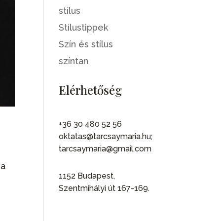
stílus
Stílustippek
Szín és stílus
színtan
Elérhetőség
+36 30 480 52 56
oktatas@tarcsaymaria.hu;
tarcsaymaria@gmail.com
ga
1152 Budapest,
Szentmihályi út 167-169.