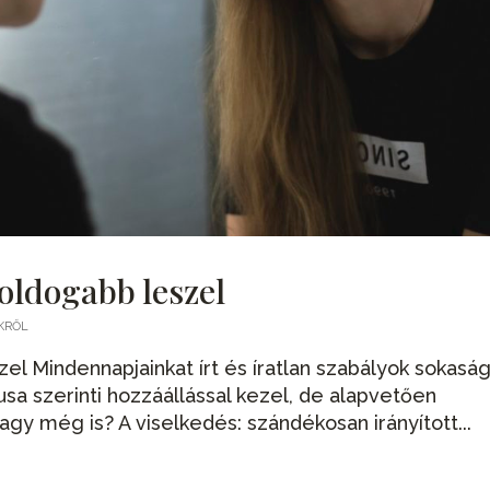
oldogabb leszel
KRŐL
el Mindennapjainkat írt és íratlan szabályok sokasá
tusa szerinti hozzáállással kezel, de alapvetően
agy még is? A viselkedés: szándékosan irányított...