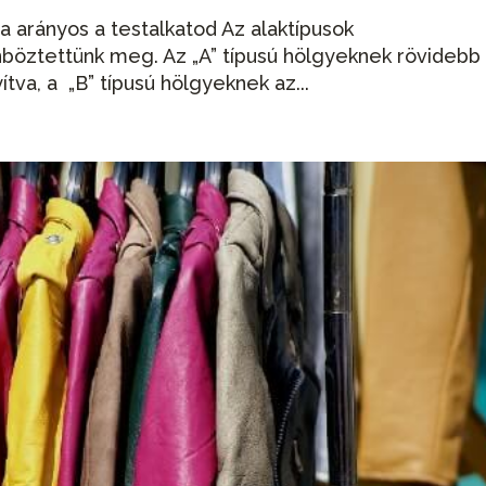
 ha arányos a testalkatod Az alaktípusok
nböztettünk meg. Az „A” típusú hölgyeknek rövidebb
tva, a „B” típusú hölgyeknek az...