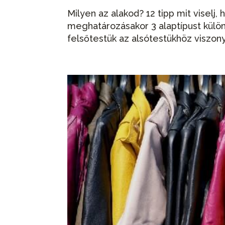
Milyen az alakod? 12 tipp mit viselj,
meghatározásakor 3 alaptípust külö
felsőtestük az alsótestükhöz viszonyí