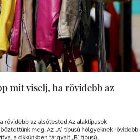
p mit viselj, ha rövidebb az
 ha rövidebb az alsótested Az alaktípusok
nböztettünk meg. Az „A” típusú hölgyeknek rövidebb
tva, a cikkünkben tárgyalt „B” típusú...