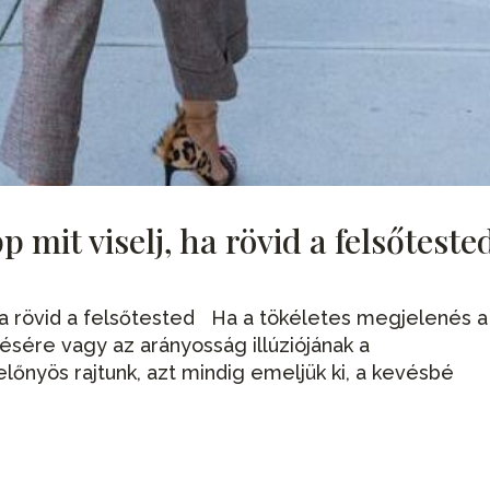
p mit viselj, ha rövid a felsőteste
, ha rövid a felsőtested Ha a tökéletes megjelenés a
sére vagy az arányosság illúziójának a
őnyös rajtunk, azt mindig emeljük ki, a kevésbé