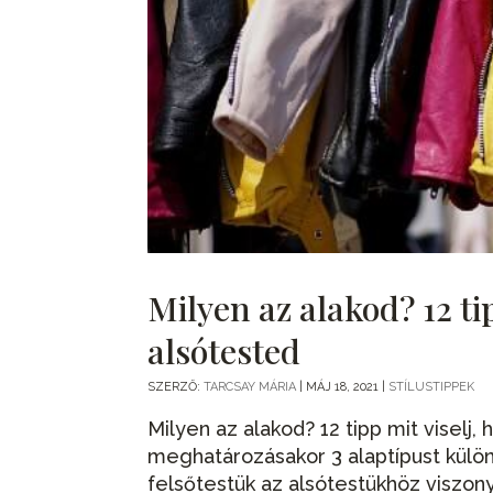
Milyen az alakod? 12 tip
alsótested
SZERZŐ:
TARCSAY MÁRIA
|
MÁJ 18, 2021
|
STÍLUSTIPPEK
Milyen az alakod? 12 tipp mit viselj,
meghatározásakor 3 alaptípust külö
felsőtestük az alsótestükhöz viszonyí