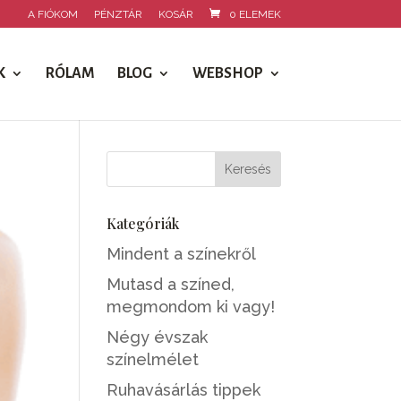
A FIÓKOM
PÉNZTÁR
KOSÁR
0 ELEMEK
K
RÓLAM
BLOG
WEBSHOP
Kategóriák
Mindent a színekről
Mutasd a színed,
megmondom ki vagy!
Négy évszak
színelmélet
Ruhavásárlás tippek