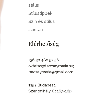
stílus
Stílustippek
Szín és stílus
színtan
Elérhetőség
+36 30 480 52 56
oktatas@tarcsaymaria.hu;
tarcsaymaria@gmail.com
1152 Budapest,
Szentmihályi út 167-169.