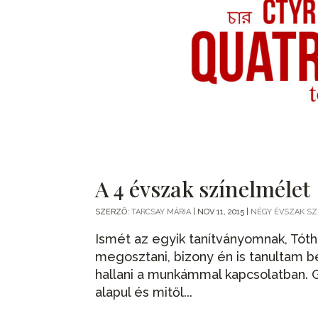
A 4 évszak színelmélet
SZERZŐ:
TARCSAY MÁRIA
|
NOV 11, 2015
|
NÉGY ÉVSZAK S
Ismét az egyik tanítványomnak, Tó
megosztani, bizony én is tanultam b
hallani a munkámmal kapcsolatban. G
alapul és mitől...