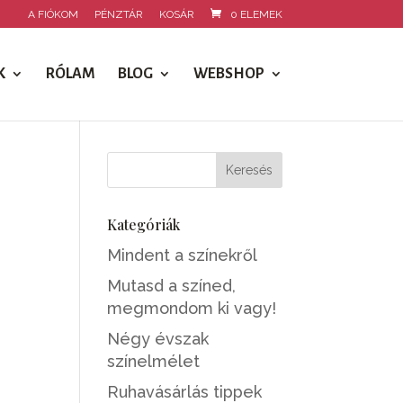
A FIÓKOM
PÉNZTÁR
KOSÁR
0 ELEMEK
K
RÓLAM
BLOG
WEBSHOP
Kategóriák
Mindent a színekről
Mutasd a színed,
megmondom ki vagy!
Négy évszak
színelmélet
Ruhavásárlás tippek