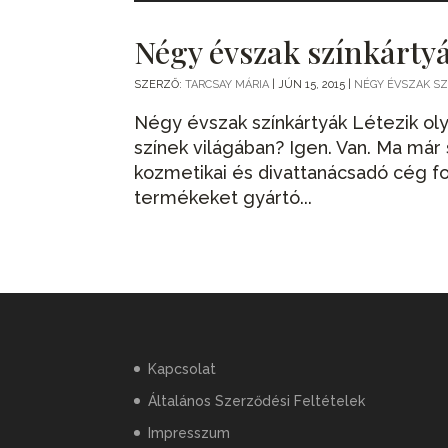
Négy évszak színkárty
SZERZŐ:
TARCSAY MÁRIA
|
JÚN 15, 2015
|
NÉGY ÉVSZAK S
Négy évszak színkártyák Létezik ol
színek világában? Igen. Van. Ma már
kozmetikai és divattanácsadó cég fo
termékeket gyártó...
Kapcsolat
Általános Szerződési Feltételek
Impresszum