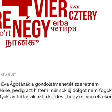
ZÍNELMÉLET
th Éva Ágotának a gondolatmenetét szeretném
előle, pedig azt hittem már sok új dolgot nem fogok
yakran felteszik azt a kérdést, hogy milyen elveke