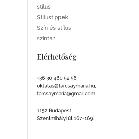
stílus
Stílustippek
Szín és stílus
színtan
Elérhetőség
+36 30 480 52 56
oktatas@tarcsaymaria.hu;
tarcsaymaria@gmail.com
1152 Budapest,
Szentmihályi út 167-169.
n