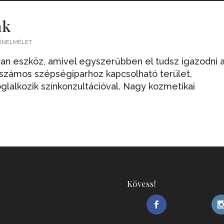
ák
ZÍNELMÉLET
yan eszköz, amivel egyszerűbben el tudsz igazodni 
 számos szépségiparhoz kapcsolható terület,
glalkozik színkonzultációval. Nagy kozmetikai
Kövess!