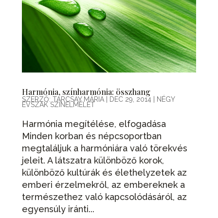
Harmónia, színharmónia: összhang
SZERZŐ:
TARCSAY MÁRIA
|
DEC 29, 2014
|
NÉGY
ÉVSZAK SZÍNELMÉLET
Harmónia megítélése, elfogadása
Minden korban és népcsoportban
megtaláljuk a harmóniára való törekvés
jeleit. A látszatra különböző korok,
különböző kultúrák és élethelyzetek az
emberi érzelmekről, az embereknek a
természethez való kapcsolódásáról, az
egyensúly iránti...