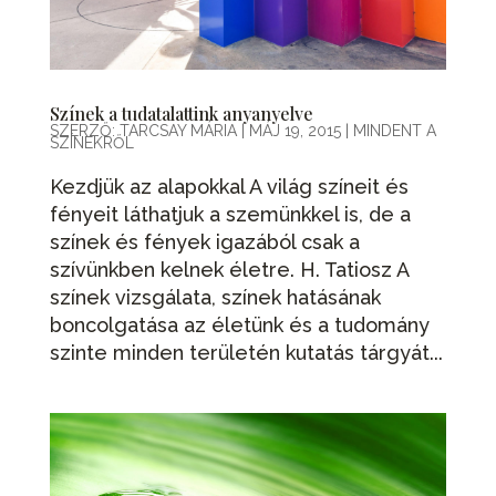
Színek a tudatalattink anyanyelve
SZERZŐ:
TARCSAY MÁRIA
|
MÁJ 19, 2015
|
MINDENT A
SZÍNEKRŐL
Kezdjük az alapokkal A világ színeit és
fényeit láthatjuk a szemünkkel is, de a
színek és fények igazából csak a
szívünkben kelnek életre. H. Tatiosz A
színek vizsgálata, színek hatásának
boncolgatása az életünk és a tudomány
szinte minden területén kutatás tárgyát...