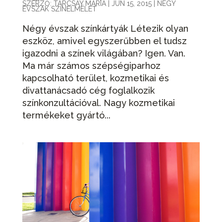
SZERZŐ:
TARCSAY MÁRIA
|
JÚN 15, 2015
|
NÉGY
ÉVSZAK SZÍNELMÉLET
Négy évszak színkártyák Létezik olyan
eszköz, amivel egyszerűbben el tudsz
igazodni a színek világában? Igen. Van.
Ma már számos szépségiparhoz
kapcsolható terület, kozmetikai és
divattanácsadó cég foglalkozik
színkonzultációval. Nagy kozmetikai
termékeket gyártó...