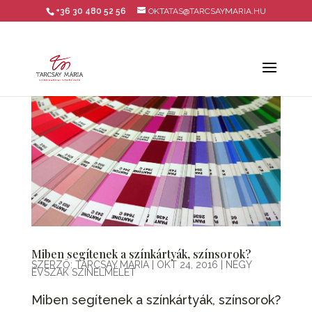
+36 30 480 52 56
OKTATAS@TARCSAYMARIA.HU
Miben segítenek a színkártyák, színsorok?
SZERZŐ:
TARCSAY MÁRIA
|
OKT 24, 2016
|
NÉGY
ÉVSZAK SZÍNELMÉLET
Miben segítenek a színkártyák, színsorok?