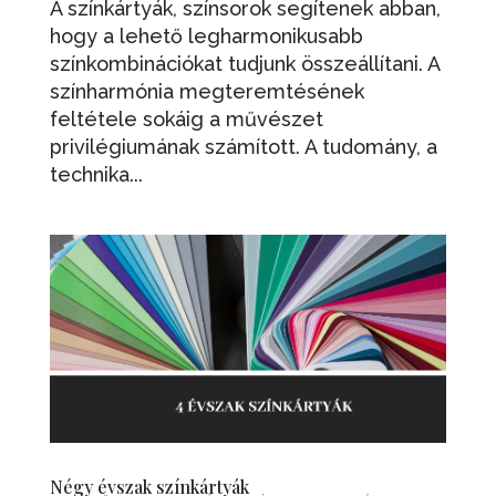
A színkártyák, színsorok segítenek abban,
hogy a lehető legharmonikusabb
színkombinációkat tudjunk összeállítani. A
színharmónia megteremtésének
feltétele sokáig a művészet
privilégiumának számított. A tudomány, a
technika...
Négy évszak színkártyák