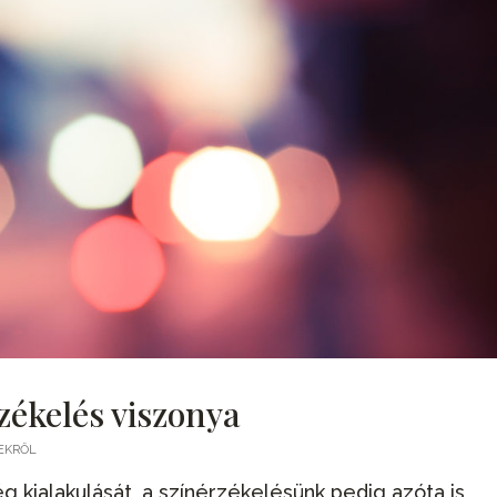
rzékelés viszonya
EKRŐL
kialakulását, a színérzékelésünk pedig azóta is