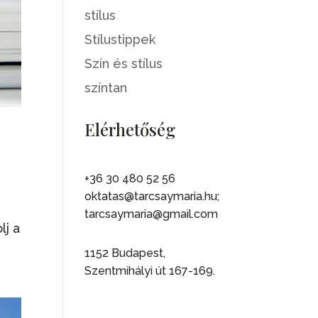
stílus
Stílustippek
Szín és stílus
színtan
Elérhetőség
+36 30 480 52 56
oktatas@tarcsaymaria.hu;
tarcsaymaria@gmail.com
lj a
1152 Budapest,
Szentmihályi út 167-169.