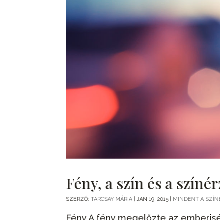
Fény, a szín és a színé
SZERZŐ:
TARCSAY MÁRIA
|
JAN 19, 2015
|
MINDENT A SZÍN
Fény A fény megelőzte az emberiség 