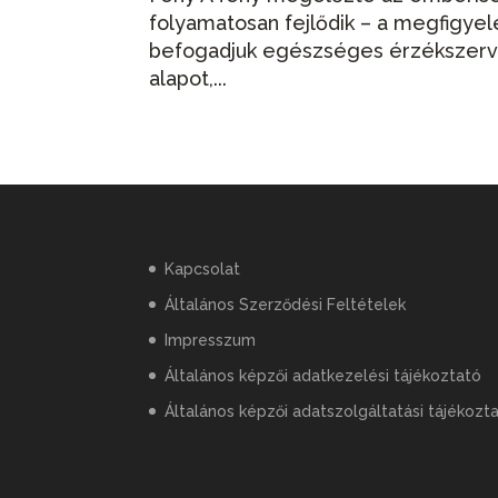
folyamatosan fejlődik – a megfigyel
befogadjuk egészséges érzékszervek
alapot,...
Kapcsolat
Általános Szerződési Feltételek
Impresszum
Általános képzői adatkezelési tájékoztató
Általános képzői adatszolgáltatási tájékozt