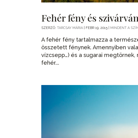
Fehér fény és szivárvá
SZERZŐ:
TARCSAY MÁRIA
|
FEBR 19, 2015
|
MINDENT A SZÍ
A fehér fény tartalmazza a termész
összetett fénynek. Amennyiben valam
vízcsepp…) és a sugarai megtörnek, 
fehér...