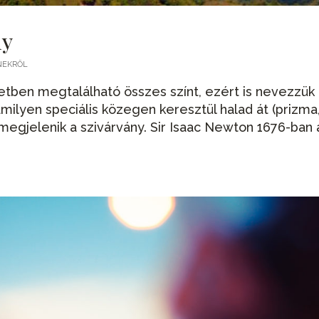
ny
NEKRŐL
etben megtalálható összes színt, ezért is nevezzük
ilyen speciális közegen keresztül halad át (prizma
megjelenik a szivárvány. Sir Isaac Newton 1676-ban 