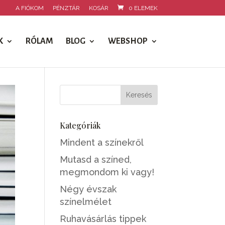
A FIÓKOM
PÉNZTÁR
KOSÁR
0 ELEMEK
K
RÓLAM
BLOG
WEBSHOP
Kategóriák
Mindent a színekről
Mutasd a színed,
megmondom ki vagy!
Négy évszak
színelmélet
Ruhavásárlás tippek