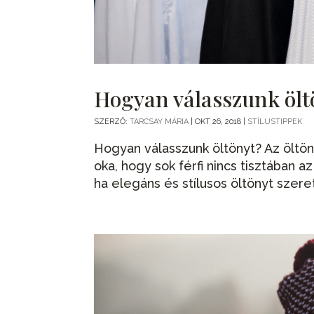
Hogyan válasszunk ölt
SZERZŐ:
TARCSAY MÁRIA
|
OKT 26, 2018
|
STÍLUSTIPPEK
Hogyan válasszunk öltönyt? Az öltö
oka, hogy sok férfi nincs tisztában 
ha elegáns és stílusos öltönyt szere