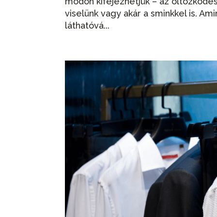
módon kifejezhetjük – az öltözködésü
viselünk vagy akár a sminkkel is. Am
láthatóvá...