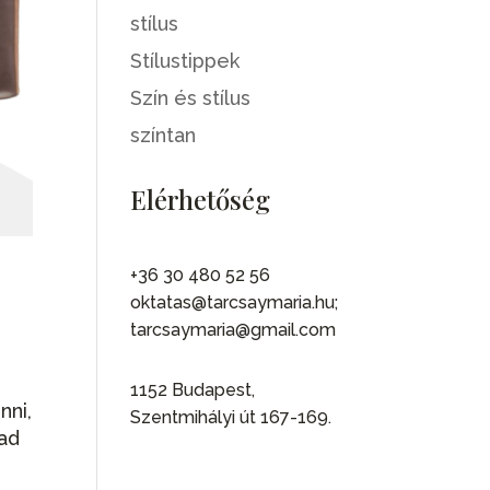
stílus
Stílustippek
Szín és stílus
színtan
Elérhetőség
+36 30 480 52 56
oktatas@tarcsaymaria.hu;
tarcsaymaria@gmail.com
1152 Budapest,
nni,
Szentmihályi út 167-169.
rad