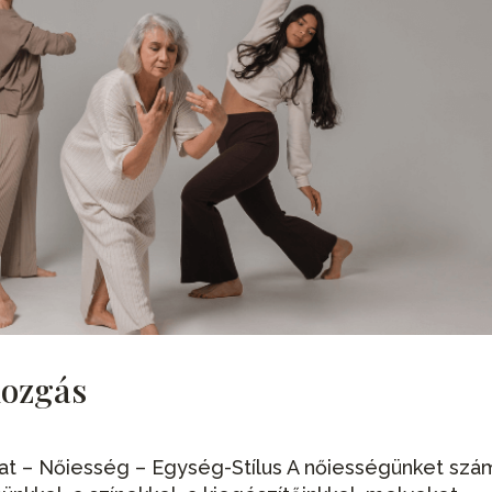
mozgás
at – Nőiesség – Egység-Stílus A nőiességünket szá