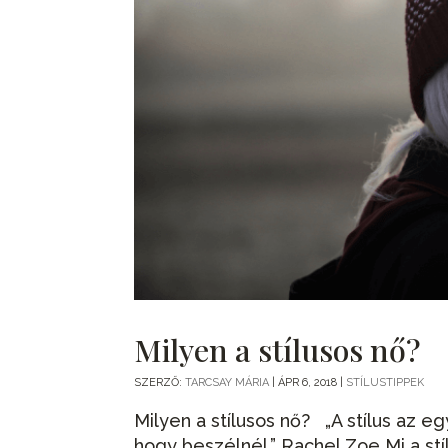
Milyen a stílusos nő?
SZERZŐ:
TARCSAY MÁRIA
|
ÁPR 6, 2018
|
STÍLUSTIPPEK
Milyen a stílusos nő? „A stílus az e
hogy beszélnél.” Rachel Zoe Mi a stí