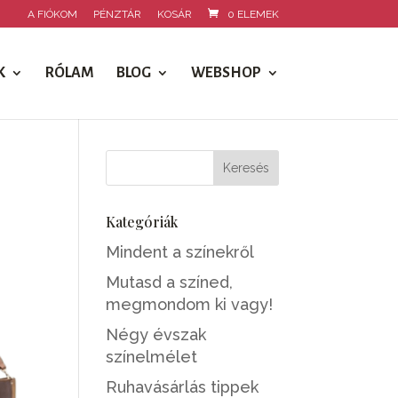
A FIÓKOM
PÉNZTÁR
KOSÁR
0 ELEMEK
K
RÓLAM
BLOG
WEBSHOP
Kategóriák
Mindent a színekről
Mutasd a színed,
megmondom ki vagy!
Négy évszak
színelmélet
Ruhavásárlás tippek