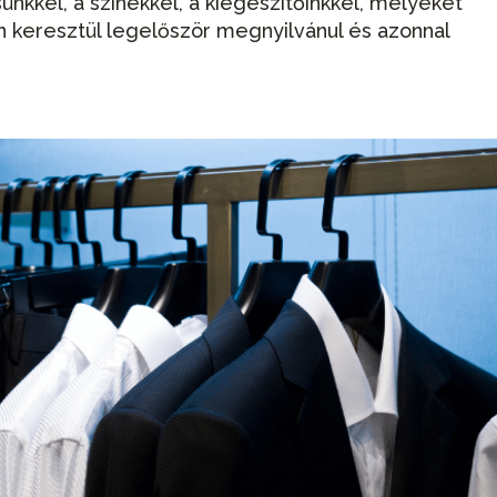
nkkel, a színekkel, a kiegészítőinkkel, melyeket
in keresztül legelőször megnyilvánul és azonnal