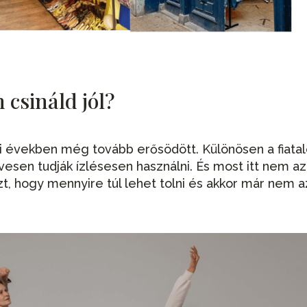
 csináld jól?
bbi években még tovább erősödött. Különösen a fiata
vesen tudják ízlésesen használni. És most itt nem az
t, hogy mennyire túl lehet tolni és akkor már nem az