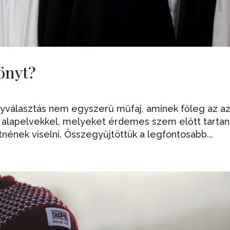
önyt?
nyválasztás nem egyszerű műfaj, aminek főleg az a
az alapelvekkel, melyeket érdemes szem előtt tartani
tnének viselni. Összegyűjtöttük a legfontosabb...