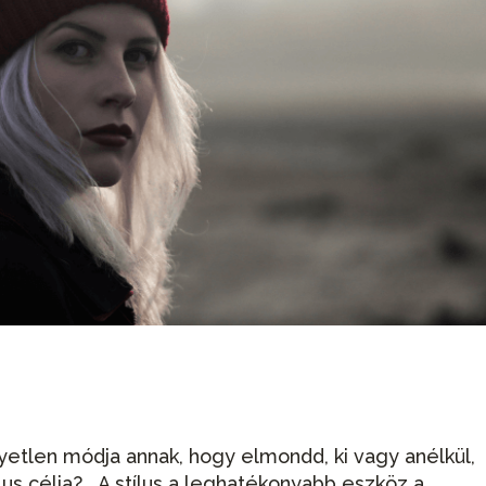
gyetlen módja annak, hogy elmondd, ki vagy anélkül,
lus célja? A stílus a leghatékonyabb eszköz a