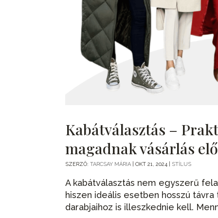
Kabátválasztás – Prakt
magadnak vásárlás elő
SZERZŐ:
TARCSAY MÁRIA
|
OKT 21, 2024
|
STÍLUS
A kabátválasztás nem egyszerű fela
hiszen ideális esetben hosszú távra
darabjaihoz is illeszkednie kell. Men