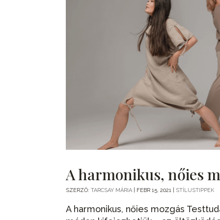
A harmonikus, nőies 
SZERZŐ:
TARCSAY MÁRIA
|
FEBR 15, 2021
|
STÍLUSTIPPEK
A harmonikus, nőies mozgás Testtud