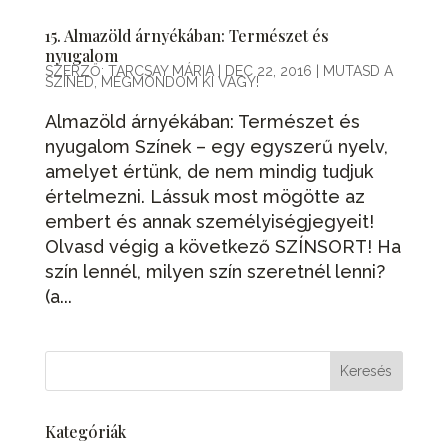
15. Almazöld árnyékában: Természet és
nyugalom
SZERZŐ:
TARCSAY MÁRIA
|
DEC 22, 2016
|
MUTASD A
SZÍNED, MEGMONDOM KI VAGY!
Almazöld árnyékában: Természet és
nyugalom Színek – egy egyszerű nyelv,
amelyet értünk, de nem mindig tudjuk
értelmezni. Lássuk most mögötte az
embert és annak személyiségjegyeit!
Olvasd végig a következő SZÍNSORT! Ha
szín lennél, milyen szín szeretnél lenni?
(a...
Kategóriák