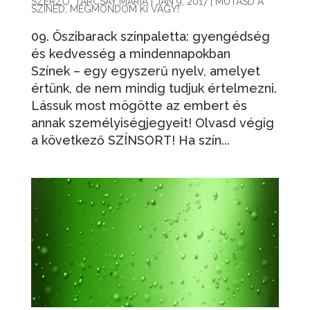
SZERZŐ:
TARCSAY MÁRIA
|
JAN 9, 2017
|
MUTASD A
SZÍNED, MEGMONDOM KI VAGY!
09. Őszibarack színpaletta: gyengédség
és kedvesség a mindennapokban
Színek – egy egyszerű nyelv, amelyet
értünk, de nem mindig tudjuk értelmezni.
Lássuk most mögötte az embert és
annak személyiségjegyeit! Olvasd végig
a következő SZÍNSORT! Ha szín...