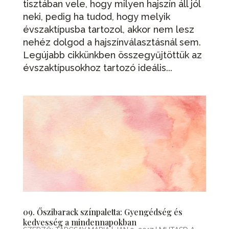
tisztában vele, hogy milyen hajszín áll jól
neki, pedig ha tudod, hogy melyik
évszaktípusba tartozol, akkor nem lesz
nehéz dolgod a hajszínválasztásnál sem.
Legújabb cikkünkben összegyűjtöttük az
évszaktípusokhoz tartozó ideális...
09. Őszibarack színpaletta: Gyengédség és
kedvesség a mindennapokban