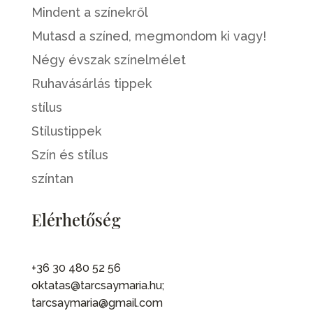
Mindent a színekről
Mutasd a színed, megmondom ki vagy!
Négy évszak színelmélet
Ruhavásárlás tippek
stílus
Stílustippek
Szín és stílus
színtan
Elérhetőség
+36 30 480 52 56
oktatas@tarcsaymaria.hu;
tarcsaymaria@gmail.com