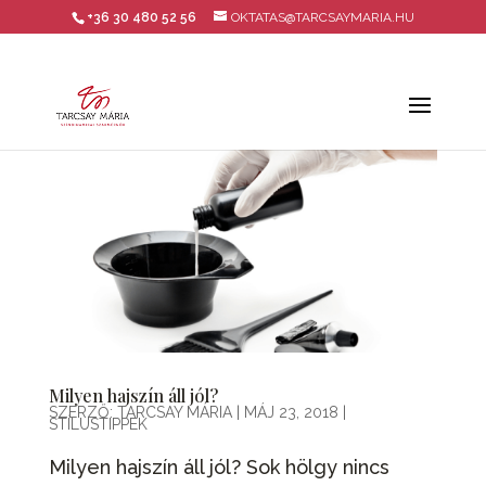
+36 30 480 52 56
OKTATAS@TARCSAYMARIA.HU
Milyen hajszín áll jól?
SZERZŐ:
TARCSAY MÁRIA
|
MÁJ 23, 2018
|
STÍLUSTIPPEK
Milyen hajszín áll jól? Sok hölgy nincs